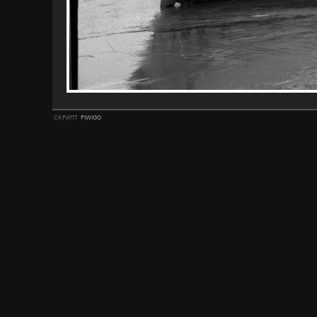
скрипт
piwigo