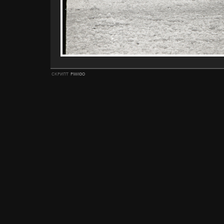
скрипт
piwigo