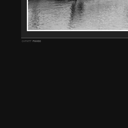
скрипт
piwigo